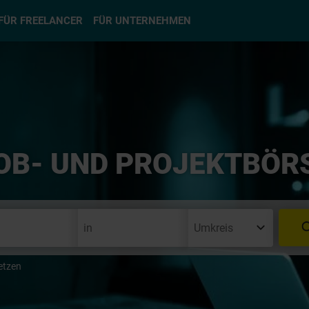
hlen
FÜR FREELANCER
FÜR UNTERNEHMEN
OB- UND PROJEKTBÖR
etzen