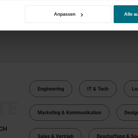
Anpassen
Alle a
Engineering
IT & Tech
Lo
TE
Marketing & Kommunikation
Desig
TCH
Sales & Vertrieb
Beschaffung & So