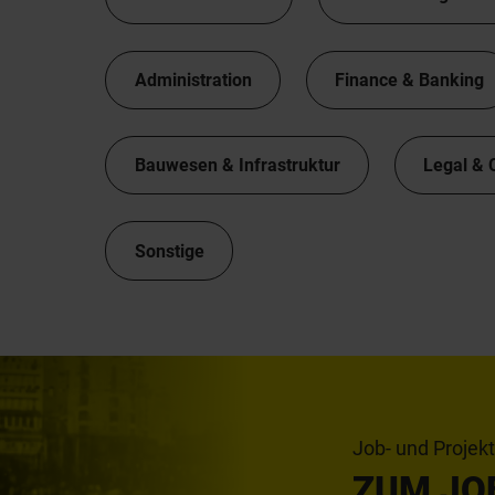
Administration
Finance & Banking
Bauwesen & Infrastruktur
Legal & 
Sonstige
Job- und Projek
ZUM JO