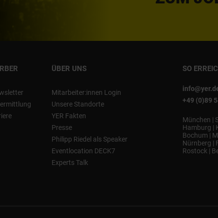
ERBER
ÜBER UNS
SO ERREI
info@yer.d
wsletter
Mitarbeiter:innen Login
+49 (0)89 
ermittlung
Unsere Standorte
riere
YER Fakten
München
|
Presse
Hamburg
|
Bochum
|
M
Philipp Riedel als Speaker
Nürnberg
|
Eventlocation DECK7
Rostock
|
Be
Experts Talk