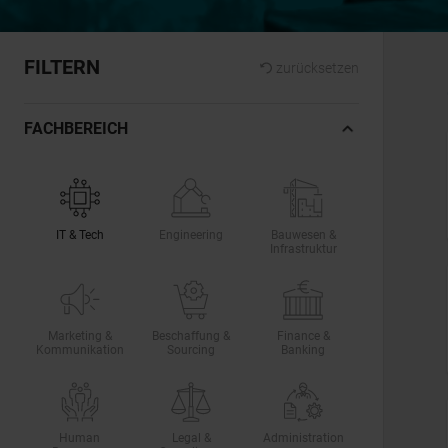
FILTERN
zurücksetzen
FACHBEREICH
IT & Tech
Engineering
Bauwesen &
Infrastruktur
Marketing &
Beschaffung &
Finance &
Kommunikation
Sourcing
Banking
Human
Legal &
Administration