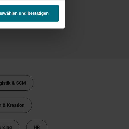
uswählen und bestätigen
gistik & SCM
n & Kreation
urcing
HR