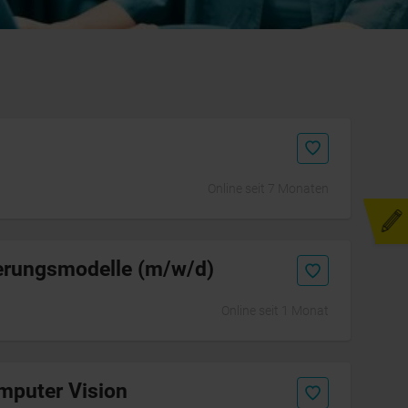
Online seit 7 Monaten
Initiativbewerbung
uerungsmodelle (m/w/d)
Online seit 1 Monat
mputer Vision