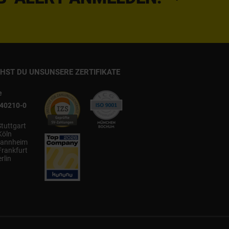
CHST DU UNS
UNSERE ZERTIFIKATE
e
540210-0
Stuttgart
Köln
annheim
Frankfurt
rlin