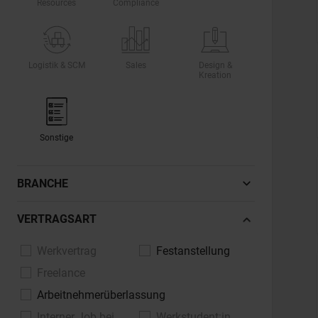
Resources
Compliance
Logistik & SCM
Sales
Design &
Kreation
Sonstige
BRANCHE
Automotive, Fahrzeugindustrie
VERTRAGSART
Banken, Finanzdienstleistungen,
Werkvertrag
Festanstellung
Versicherungen
Freelance
Bau, Architektur, Immobilien
Arbeitnehmerüberlassung
Chemie, Pharma, Life Sciences
Interner Job bei
Werkstudent:in