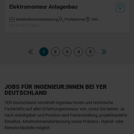
Elektromonteur Anlagenbau
Arbeitnehmerüberlassung
Professional
Ulm
Online seit 3 Tagen
...
1
2
3
4
5
JOBS FÜR INGENIEUR:INNEN BEI YER
DEUTSCHLAND
YER Deutschland vermittelt Ingenieur:innen und technische
Fachkräfte auf allen Erfahrungsniveaus: von Junior bis Senior. Je
nach Arbeitgeber und Position sind Festanstellung, projektbasierte
Einsätze, Arbeitnehmerüberlassung sowie Präsenz-, Hybrid- oder
Remote-Modelle möglich.