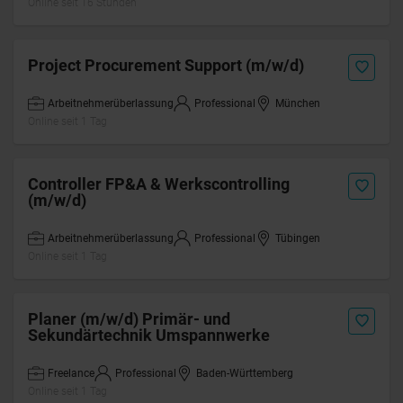
Online seit 16 Stunden
Project Procurement Support (m/w/d)
Arbeitnehmerüberlassung
Professional
München
Online seit 1 Tag
Controller FP&A & Werkscontrolling
(m/w/d)
Arbeitnehmerüberlassung
Professional
Tübingen
Online seit 1 Tag
Planer (m/w/d) Primär- und
Sekundärtechnik Umspannwerke
Freelance
Professional
Baden-Württemberg
Online seit 1 Tag