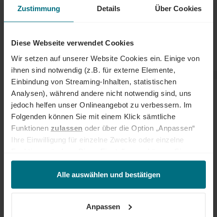
Zustimmung
Details
Über Cookies
Diese Webseite verwendet Cookies
Wir setzen auf unserer Website Cookies ein. Einige von
ihnen sind notwendig (z.B. für externe Elemente,
Einbindung von Streaming-Inhalten, statistischen
Analysen), während andere nicht notwendig sind, uns
EINSATZFELDER UND BRANCHEN
jedoch helfen unser Onlineangebot zu verbessern. Im
Engineering-Spezialist:innen sind in vielen Industrien gefragt. Ein
Folgenden können Sie mit einem Klick sämtliche
besonders großer Bedarf besteht in der Automobilindustrie, im
Funktionen
zulassen
oder über die Option „Anpassen“
Maschinenbau, in der Energietechnik (Windkraft, Photovoltaik,
Ihre Einwilligung für einzelne Zwecke oder einzelne
Wasserstoff), in der Luft- und Raumfahrt, in der Medizintechnik
Funktionen ändern. Diese Einstellungen können Sie
sowie in der Automatisierung und Robotik. Der Fachkräftemangel
jederzeit über unseren
Cookie-Hinweis
aufrufen
ist in technischen Berufen besonders stark ausgeprägt, was beste
und/oder nachträglich jederzeit anpassen. Weitere
Alle auswählen und bestätigen
Voraussetzungen für Deine Karriere bietet.
Informationen erhalten Sie über unseren
Cookie-Hinweis
sowie unsere
Datenschutzerklärung
.
ZUKUNFT UND TRENDS
Anpassen
Die Entwicklungen von Industrie 4.0, Elektrifizierung und