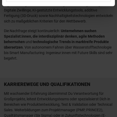
Digitalisierung transformieren das Ingenieurwesen grundlegend.
Digitale Zwillinge, KI-gestützte Entwicklungstools, additive
Fertigung (3D-Druck) sowie Nachhaltigkeitstechnologien entwickeln
sich zu maßgeblichen Kriterien für den Wettbewerb.
Die Nachfrage steigt kontinuierlich:
Unternehmen suchen
Spezialist:innen, die interdisziplinär denken, agile Methoden
beherrschen
und
technologische Trends in marktreife Produkte
übersetzen
. Von autonomem Fahren über Wasserstofftechnologie
bis Smart Manufacturing: Ingenieur:innen mit Future Skills sind sehr
begehrt.
KARRIEREWEGE UND QUALIFIKATIONEN
Mit wachsender Erfahrung übernimmst Du Verantwortung für
Großprojekte, leitest Entwicklungsteams oder spezialisierst Dich in
Bereichen wie Produktentwicklung, Test & Validation oder Technical
Sales. Weiterbildungen zum Projektmanager (PMP, PRINCE2),
Qualitätsmanager (Six Sigma) oder in Zukunftstechnologien (E-