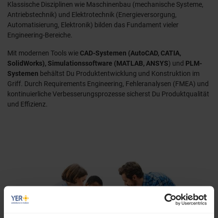
Klassische Disziplinen wie Maschinenbau (mechanische Systeme,
Antriebstechnik) und Elektrotechnik (Energieversorgung,
Automatisierung, Elektronik) bilden das Fundament vieler
Engineering-Bereiche.
Mit modernen Tools wie
CAD-Systemen (AutoCAD, CATIA,
SolidWorks), Simulationssoftware (MATLAB, ANSYS
) und
PLM-
Systemen
behältst Du Produktentwicklung und Konstruktion im
Griff. Durch Requirements Engineering, Fehleranalysen (FMEA) und
kontinuierliche Verbesserungsprozesse sicherst Du Produktqualität
und Effizienz.