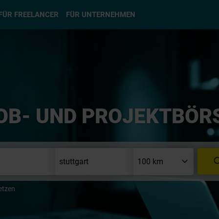
hlen
FÜR FREELANCER
FÜR UNTERNEHMEN
OB- UND PROJEKTBÖR
etzen