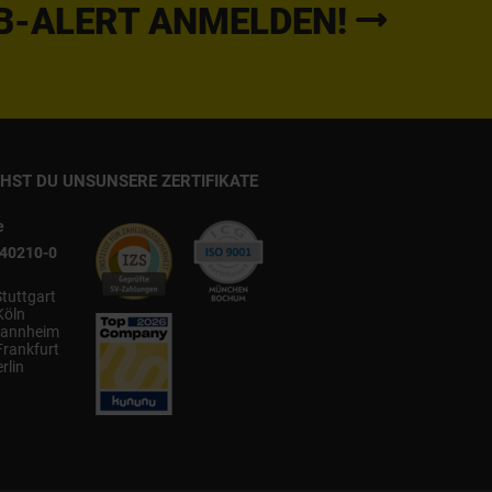
B-ALERT ANMELDEN!
CHST DU UNS
UNSERE ZERTIFIKATE
e
540210-0
Stuttgart
Köln
annheim
Frankfurt
rlin