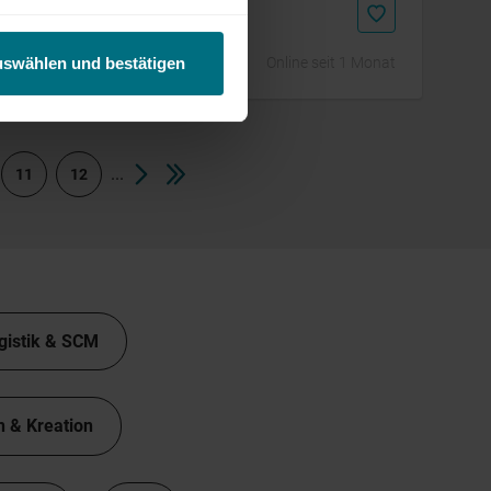
/d)
Online seit 1 Monat
uswählen und bestätigen
...
11
12
gistik & SCM
n & Kreation