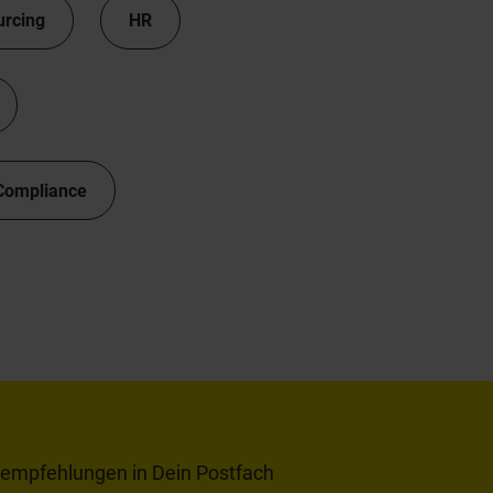
urcing
HR
Compliance
tempfehlungen in Dein Postfach