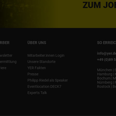
ZUM JO
ERBER
ÜBER UNS
SO ERREI
info@yer.d
wsletter
Mitarbeiter:innen Login
+49 (0)89 
ermittlung
Unsere Standorte
riere
YER Fakten
München
|
Presse
Hamburg
|
Bochum
|
M
Philipp Riedel als Speaker
Nürnberg
|
Eventlocation DECK7
Rostock
|
Be
Experts Talk