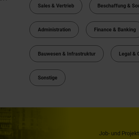
Sales & Vertrieb
Beschaffung & So
Administration
Finance & Banking
Bauwesen & Infrastruktur
Legal & 
Sonstige
Job- und Projek