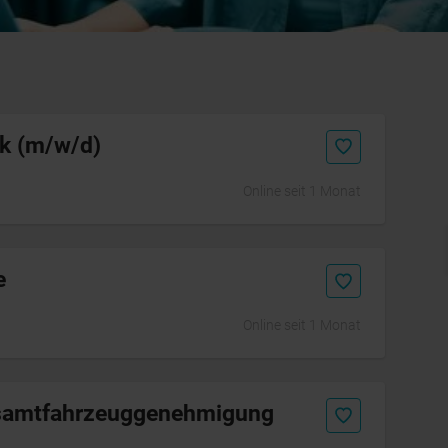
ik (m/w/d)
Online seit 1 Monat
Initiativbewerbung
e
Online seit 1 Monat
esamtfahrzeuggenehmigung