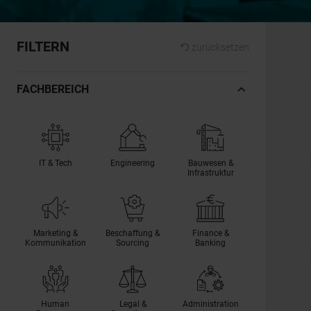
FILTERN
zurücksetzen
FACHBEREICH
IT & Tech
Engineering
Bauwesen &
Infrastruktur
Marketing &
Beschaffung &
Finance &
Kommunikation
Sourcing
Banking
Human
Legal &
Administration