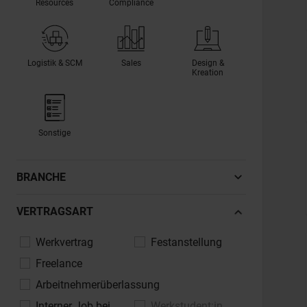
Resources
Compliance
Logistik & SCM
Sales
Design &
Kreation
Sonstige
BRANCHE
Automotive, Fahrzeugindustrie
VERTRAGSART
Banken, Finanzdienstleistungen,
Werkvertrag
Festanstellung
Versicherungen
Freelance
Bau, Architektur, Immobilien
Arbeitnehmerüberlassung
Chemie, Pharma, Life Sciences
Interner Job bei
Werkstudent:in