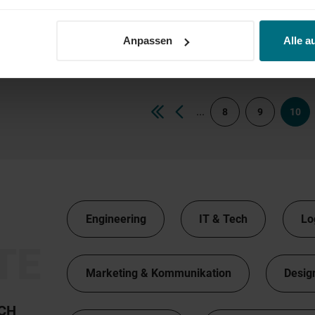
Sachbearbeiter Energieabrechnung (m/w
Arbeitnehmerüberlassung
Professional
Biberach
Anpassen
Alle a
...
8
9
10
Engineering
IT & Tech
Lo
TE
Marketing & Kommunikation
Desig
TCH