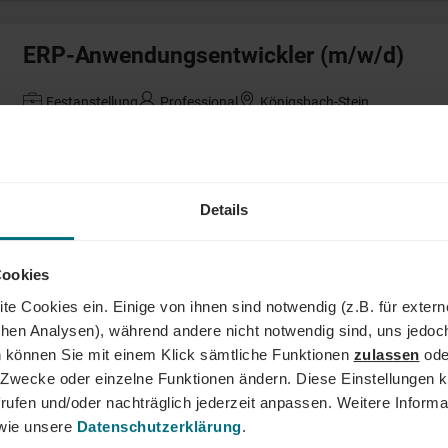
ERP-Anwendungsentwickler (m/w/d)
Festanstellung
Professional
Königsbach-Stein
Qualitätsingenieur (m/w/d)
Details
Arbeitnehmerüberlassung
Professional
Mannheim
Cookies
te Cookies ein. Einige von ihnen sind notwendig (z.B. für exter
International Marketing Projekt Manager
schen Analysen), während andere nicht notwendig sind, uns jedoc
 können Sie mit einem Klick sämtliche Funktionen
zulassen
ode
Festanstellung
Senior
Stuttgart
ne Zwecke oder einzelne Funktionen ändern. Diese Einstellungen k
rufen und/oder nachträglich jederzeit anpassen. Weitere Informa
ie unsere
Datenschutzerklärung
.