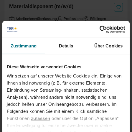
Materialdisponent (m/w/d)
Arbeitnehmerüberlassung
Professional
Böblingen
Online seit 1 Monat
Produkionscontroller (m/w/d)
Zustimmung
Details
Über Cookies
Festanstellung
Junior
Crailsheim oder Ditzingen
Online seit 1 Monat
Diese Webseite verwendet Cookies
Wir setzen auf unserer Website Cookies ein. Einige von
ihnen sind notwendig (z.B. für externe Elemente,
Initiativbewerbung (m/w/d) Automotive
Einbindung von Streaming-Inhalten, statistischen
Analysen), während andere nicht notwendig sind, uns
Arbeitnehmerüberlassung
Professional
Stuttgart
Online seit 1 Monat
jedoch helfen unser Onlineangebot zu verbessern. Im
Folgenden können Sie mit einem Klick sämtliche
Funktionen
zulassen
oder über die Option „Anpassen“
Objektberater (m/w/d)
Ihre Einwilligung für einzelne Zwecke oder einzelne