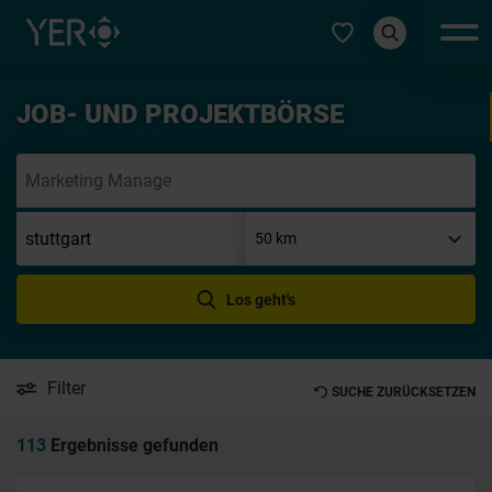
Typ auswählen
JOB- UND PROJEKTBÖRSE
Init
Los geht's
Filter
SUCHE ZURÜCKSETZEN
113
Ergebnisse gefunden