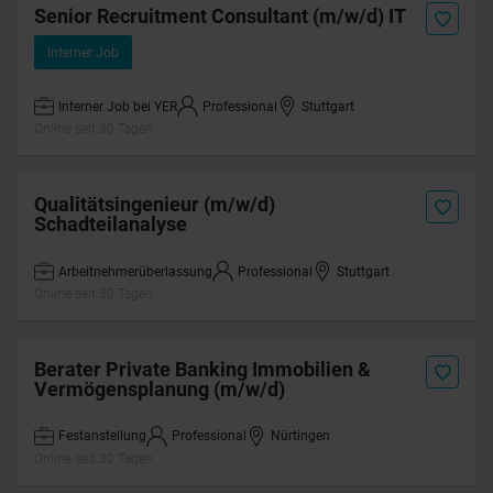
Senior Recruitment Consultant (m/w/d) IT
Interner Job
Interner Job bei YER
Professional
Stuttgart
Online seit 30 Tagen
Qualitätsingenieur (m/w/d)
Schadteilanalyse
Arbeitnehmerüberlassung
Professional
Stuttgart
Online seit 30 Tagen
Berater Private Banking Immobilien &
Vermögensplanung (m/w/d)
Festanstellung
Professional
Nürtingen
Online seit 30 Tagen