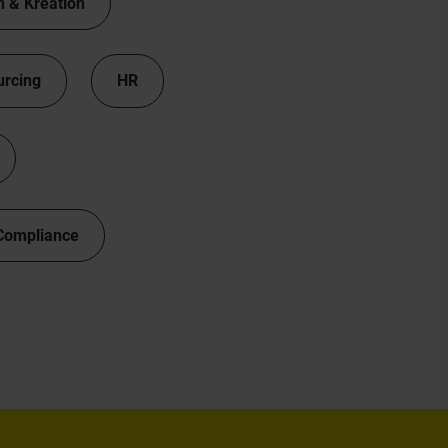
n & Kreation
urcing
HR
Compliance