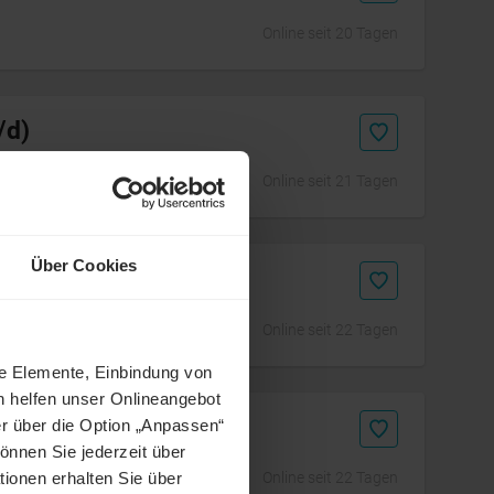
Online seit 20 Tagen
/d)
Online seit 21 Tagen
Über Cookies
Online seit 22 Tagen
ne Elemente, Einbindung von
h helfen unser Onlineangebot
und Kommunikation
r über die Option „Anpassen“
önnen Sie jederzeit über
Online seit 22 Tagen
tionen erhalten Sie über