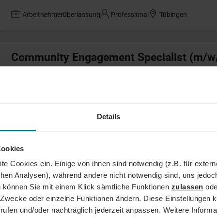
Arbeitnehmerüberlassung
Professional
Tübingen
Community Engagement Specialist (m/w
Arbeitnehmerüberlassung
Professional
Köln
Details
Technischer Redakteur (m/w/d)
Arbeitnehmerüberlassung
Professional
München
Cookies
te Cookies ein. Einige von ihnen sind notwendig (z.B. für exter
schen Analysen), während andere nicht notwendig sind, uns jedoc
Referent (m/w/d) Öffentlichkeitsarbeit 
 können Sie mit einem Klick sämtliche Funktionen
zulassen
ode
ne Zwecke oder einzelne Funktionen ändern. Diese Einstellungen k
Arbeitnehmerüberlassung
Professional
Philippsburg
rufen und/oder nachträglich jederzeit anpassen. Weitere Informa