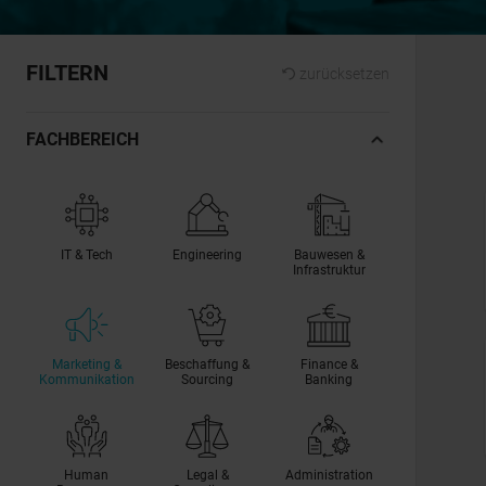
FILTERN
zurücksetzen
FACHBEREICH
IT & Tech
Engineering
Bauwesen &
Infrastruktur
Marketing &
Beschaffung &
Finance &
Kommunikation
Sourcing
Banking
Human
Legal &
Administration