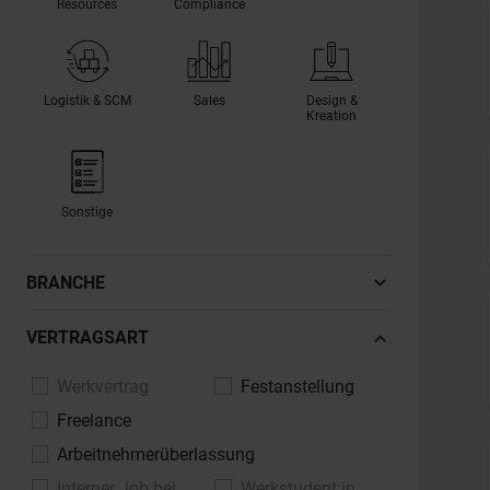
Resources
Compliance
Logistik & SCM
Sales
Design &
Kreation
Sonstige
BRANCHE
Automotive, Fahrzeugindustrie
VERTRAGSART
Banken, Finanzdienstleistungen,
Werkvertrag
Festanstellung
Versicherungen
Freelance
Bau, Architektur, Immobilien
Arbeitnehmerüberlassung
Chemie, Pharma, Life Sciences
Interner Job bei
Werkstudent:in