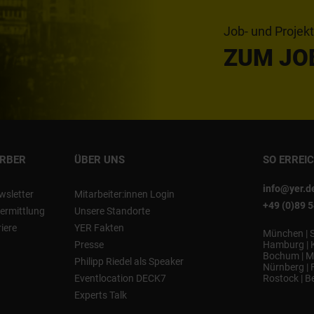
Job- und Projek
ZUM JO
ERBER
ÜBER UNS
SO ERREI
info@yer.d
wsletter
Mitarbeiter:innen Login
+49 (0)89 
ermittlung
Unsere Standorte
riere
YER Fakten
München
|
Presse
Hamburg
|
Bochum
|
M
Philipp Riedel als Speaker
Nürnberg
|
Eventlocation DECK7
Rostock
|
Be
Experts Talk