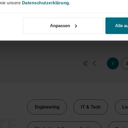
ie unsere
Datenschutzerklärung
.
Lead PLM Data Classification (m/w/d)
Anpassen
Alle a
Arbeitnehmerüberlassung
Professional
Mülheim
1
Engineering
IT & Tech
Lo
TE