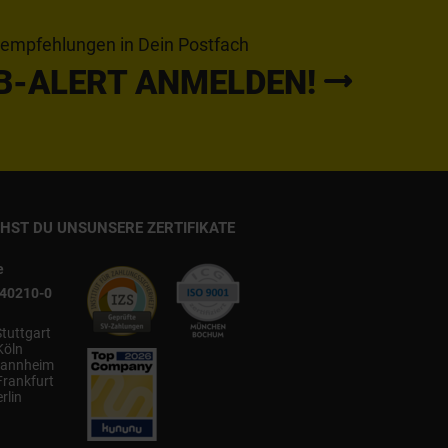
tempfehlungen in Dein Postfach
B-ALERT ANMELDEN!
CHST DU UNS
UNSERE ZERTIFIKATE
e
540210-0
Stuttgart
Köln
annheim
Frankfurt
rlin