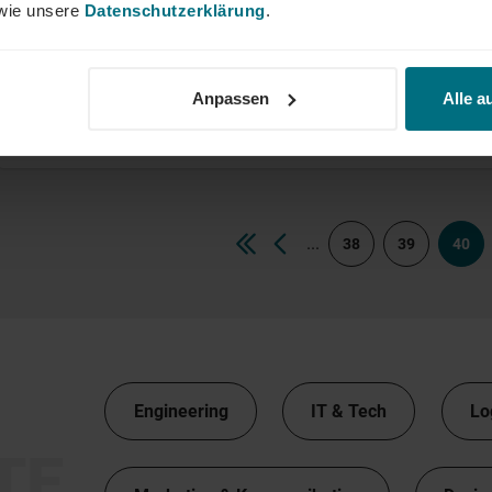
ie unsere
Datenschutzerklärung
.
Produktionsplaner SAP (m/w/d)
Anpassen
Alle a
Arbeitnehmerüberlassung
Professional
Marburg
...
38
39
40
Engineering
IT & Tech
Lo
TE