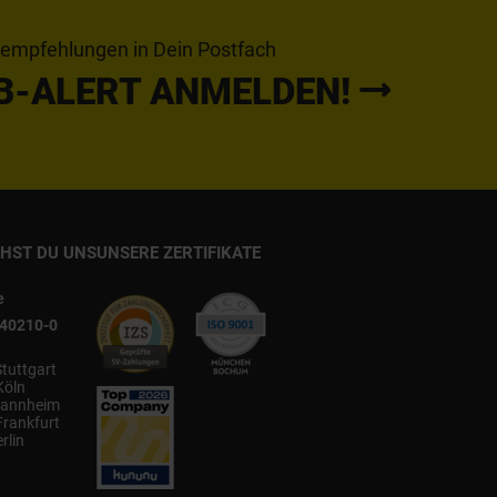
tempfehlungen in Dein Postfach
B-ALERT ANMELDEN!
CHST DU UNS
UNSERE ZERTIFIKATE
e
540210-0
Stuttgart
Köln
annheim
Frankfurt
rlin