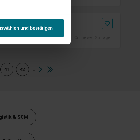
uswählen und bestätigen
Online seit 25 Tagen
...
41
42
gistik & SCM