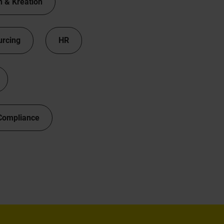
n & Kreation
urcing
HR
Compliance