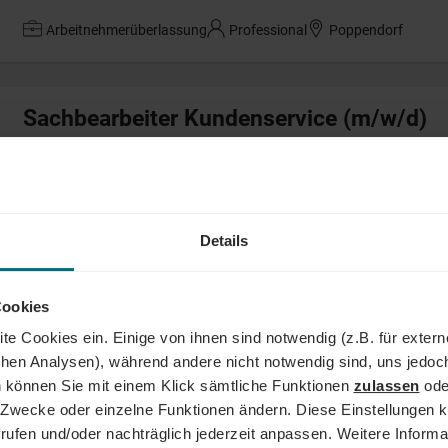
Arbeitnehmerüberlassung
Professional
Poppendorf
Sachbearbeiter Kundenservice (m/w/d)
Arbeitnehmerüberlassung
Professional
Augsburg
Details
BMW VIP Flottenfahrer (m/w/d)
Werkstudent:in
Junior
Berlin
Cookies
te Cookies ein. Einige von ihnen sind notwendig (z.B. für exter
schen Analysen), während andere nicht notwendig sind, uns jedoc
Referent Logistik Supply Chain Manageme
 können Sie mit einem Klick sämtliche Funktionen
zulassen
ode
ne Zwecke oder einzelne Funktionen ändern. Diese Einstellungen k
Arbeitnehmerüberlassung
Professional
Frankfurt am Main
rufen und/oder nachträglich jederzeit anpassen. Weitere Informa