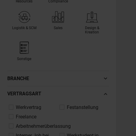
Resources
Compliance
Logistik & SCM
Sales
Design &
Kreation
Sonstige
BRANCHE
Automotive, Fahrzeugindustrie
VERTRAGSART
Banken, Finanzdienstleistungen,
Werkvertrag
Festanstellung
Versicherungen
Freelance
Bau, Architektur, Immobilien
Arbeitnehmerüberlassung
Chemie, Pharma, Life Sciences
Interner Job bei
Werkstudent:in