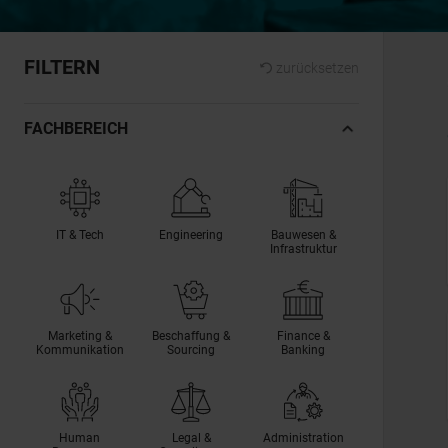
FILTERN
zurücksetzen
FACHBEREICH
IT & Tech
Engineering
Bauwesen &
Infrastruktur
Marketing &
Beschaffung &
Finance &
Kommunikation
Sourcing
Banking
Human
Legal &
Administration