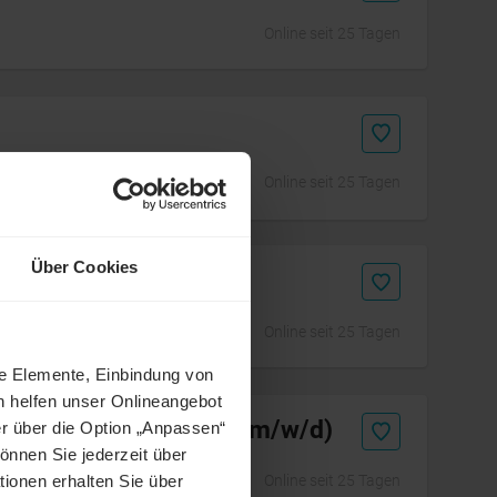
Online seit 25 Tagen
Online seit 25 Tagen
Über Cookies
Online seit 25 Tagen
ne Elemente, Einbindung von
h helfen unser Onlineangebot
nt Retrofit Projects (m/w/d)
r über die Option „Anpassen“
önnen Sie jederzeit über
Online seit 25 Tagen
tionen erhalten Sie über