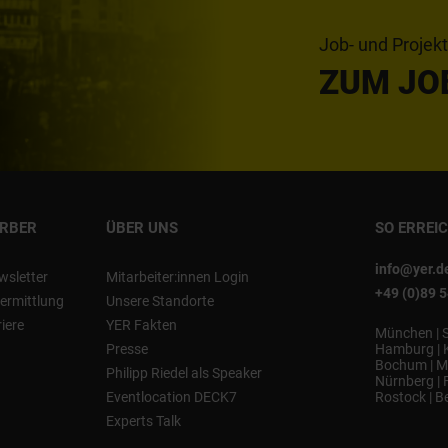
Job- und Projek
ZUM JO
ERBER
ÜBER UNS
SO ERREI
info@yer.d
wsletter
Mitarbeiter:innen Login
+49 (0)89 
ermittlung
Unsere Standorte
riere
YER Fakten
München
|
Presse
Hamburg
|
Bochum
|
M
Philipp Riedel als Speaker
Nürnberg
|
Eventlocation DECK7
Rostock
|
Be
Experts Talk