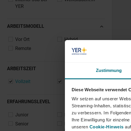
Design, Kunst, Kultur
YER
Energie, Umwelt, Versorgung
Gesundheit, Pflege, Soziales
ARBEITSMODELL
Handel, E-Commerce, Retail
Industrie, Maschinenbau, Engineering
Vor Ort
Hybrid
IT, Software, Telekommunikation
Remote
Luft- & Raumfahrttechnik, Verteidigung
Maritime & Schiffsbau
ARBEITSZEIT
Zustimmung
Medien, Agenturen, Werbung & PR
Vollzeit
Teilzeit
Öffentlicher Dienst, Verwaltung, Bildung
Diese Webseite verwendet 
Recht, Consulting, Professional Services
Wir setzen auf unserer Websi
Transport, Logistik, Supply Chain
ERFAHRUNGSLEVEL
Streaming-Inhalten, statisti
Tourismus, Hotellerie, Gastronomie
zu verbessern. Im Folgenden
Junior
Professional
Sonstige
Ihre Einwilligung für einzel
Senior
Lead /
unseren
Cookie-Hinweis
auf
Management