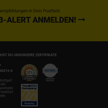
tempfehlungen in Dein Postfach
B-ALERT ANMELDEN!
CHST DU UNS
UNSERE ZERTIFIKATE
e
540210-0
Stuttgart
Köln
annheim
Frankfurt
rlin