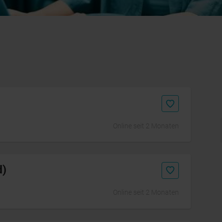
Online seit 2 Monaten
Initiativbewerbung
d)
Online seit 2 Monaten