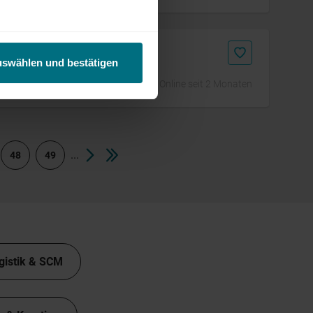
uswählen und bestätigen
Online seit 2 Monaten
...
48
49
gistik & SCM