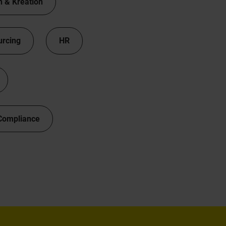
n & Kreation
urcing
HR
Compliance