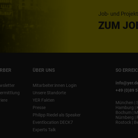
Job- und Projek
ZUM JO
ERBER
ÜBER UNS
SO ERREI
info@yer.d
wsletter
Mitarbeiter:innen Login
+49 (0)89 
ermittlung
Unsere Standorte
riere
YER Fakten
München
|
Presse
Hamburg
|
Bochum
|
M
Philipp Riedel als Speaker
Nürnberg
|
Eventlocation DECK7
Rostock
|
Be
Experts Talk