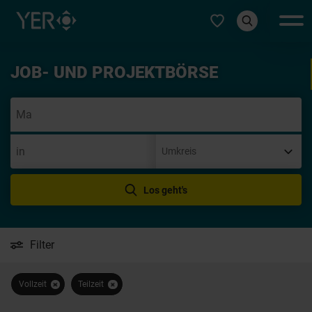
Typ auswählen
JOB- UND PROJEKTBÖRSE
Initi
Los geht's
Filter
Vollzeit
Teilzeit