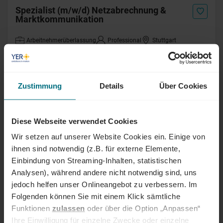
Spezialist (m/w/d) Netzabrechnung &
Marktkommunikation
Arbeitnehmerüberlassung
Professional
Stuttgart
Online seit 1 Monat
Inhouse Consultant SAP Controlling
Zustimmung
Details
Über Cookies
(m/w/d)
Festanstellung
Professional
Arnstadt
Diese Webseite verwendet Cookies
Online seit 1 Monat
Wir setzen auf unserer Website Cookies ein. Einige von
ihnen sind notwendig (z.B. für externe Elemente,
Projektleiter Erdkabel (m/w/d)
Einbindung von Streaming-Inhalten, statistischen
Analysen), während andere nicht notwendig sind, uns
Arbeitnehmerüberlassung
Senior
Bayreuth
jedoch helfen unser Onlineangebot zu verbessern. Im
Online seit 1 Monat
Folgenden können Sie mit einem Klick sämtliche
Funktionen
zulassen
oder über die Option „Anpassen“
Ihre Einwilligung für einzelne Zwecke oder einzelne