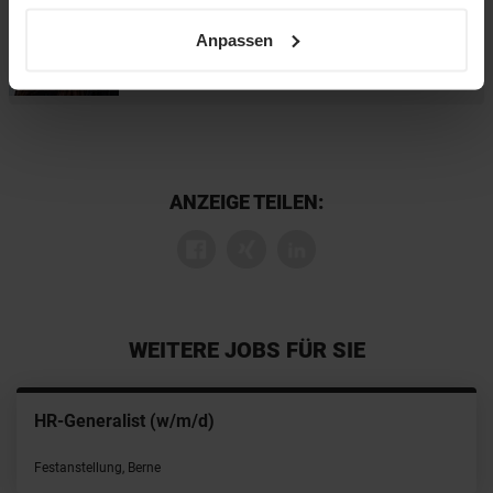
+49 40 370 257 538
sowie unsere
Datenschutzerklärung
.
Anpassen
ANZEIGE TEILEN:
WEITERE JOBS FÜR SIE
HR-Generalist (w/m/d)
Festanstellung, Berne