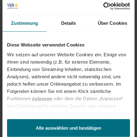
Egal ob als Junior, Professional oder Führungskraft: Wir begleiten den
gesamten Karriereweg. Bundesweit warten attraktive Jobs,
insbesondere in den Bereichen Mobility, Tech und Energy. Unser Ziel ist
es dabei stets, das Perfect Match zwischen Talenten und
Zustimmung
Details
Über Cookies
Unternehmen zu finden. Als Teil der YER Group wächst unser Angebot
an internationalen Services stetig weiter und eröffnet auch berufliche
Perspektiven über Ländergrenzen hinweg. Ob im Einsatz bei einem
Diese Webseite verwendet Cookies
renommierten Kundenunternehmen oder im internen Team von YER -
bei uns beginnt der Weg zum Traumjob!
Wir setzen auf unserer Website Cookies ein. Einige von
ihnen sind notwendig (z.B. für externe Elemente,
INTERESSIERT?
Einbindung von Streaming-Inhalten, statistischen
Dann freuen wir uns über eine aussagekräftige Bewerbung inkl.
Analysen), während andere nicht notwendig sind, uns
Gehaltsvorstellung und frühestem Eintrittstermin über unser
jedoch helfen unser Onlineangebot zu verbessern. Im
Onlineportal.
Folgenden können Sie mit einem Klick sämtliche
Funktionen
zulassen
oder über die Option „Anpassen“
Jetzt bewerben
Ihre Einwilligung für einzelne Zwecke oder einzelne
Funktionen ändern. Diese Einstellungen können Sie
Ihre Ansprechperson
jederzeit über unseren
Cookie-Hinweis
aufrufen
und/oder nachträglich jederzeit anpassen. Weitere
Alle auswählen und bestätigen
Lena Papachatzi
Informationen erhalten Sie über unseren
Cookie-Hinweis