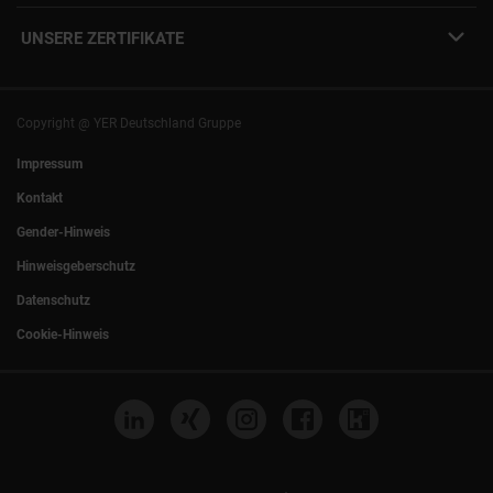
YER Fakten
info@yer.de
Presse
UNSERE ZERTIFIKATE
+49 (0)89 540210-0
Philipp Riedel als Speaker
München
|
Stuttgart
Hamburg
|
Köln
Eventlocation DECK7
Bochum
|
Mannheim
Experts Talk
Nürnberg
|
Frankfurt
Copyright @ YER Deutschland Gruppe
Rostock
|
Berlin
Impressum
Kontakt
Gender-Hinweis
Hinweisgeberschutz
Datenschutz
Cookie-Hinweis