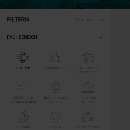
FILTERN
zurücksetzen
FACHBEREICH
IT & Tech
Engineering
Bauwesen &
Infrastruktur
Marketing &
Beschaffung &
Finance &
Kommunikation
Sourcing
Banking
Human
Legal &
Administration