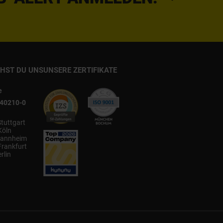
CHST DU UNS
UNSERE ZERTIFIKATE
e
540210-0
Stuttgart
Köln
annheim
Frankfurt
rlin