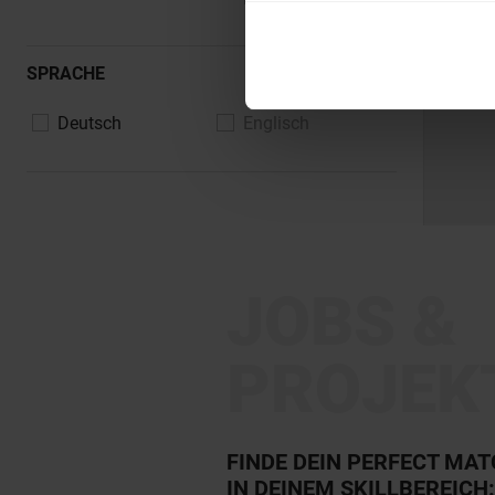
SPRACHE
Deutsch
Englisch
JOBS &
PROJEK
FINDE DEIN PERFECT MA
IN DEINEM SKILLBEREICH: