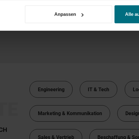
Anpassen
Alle a
Engineering
IT & Tech
Lo
TE
Marketing & Kommunikation
Desig
TCH
Sales & Vertrieb
Beschaffung & So