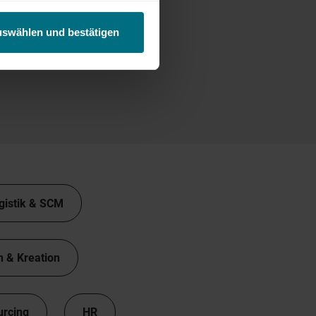
uswählen und bestätigen
gistik & SCM
n & Kreation
urcing
HR