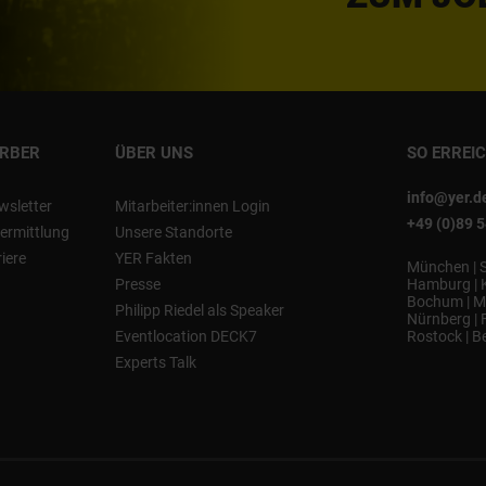
ERBER
ÜBER UNS
SO ERREI
info@yer.d
wsletter
Mitarbeiter:innen Login
+49 (0)89 
ermittlung
Unsere Standorte
riere
YER Fakten
München
|
Presse
Hamburg
|
Bochum
|
M
Philipp Riedel als Speaker
Nürnberg
|
Eventlocation DECK7
Rostock
|
Be
Experts Talk