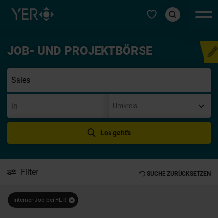
Typ auswählen
JOB- UND PROJEKTBÖRSE
Initiativbew
Los geht's
Filter
SUCHE ZURÜCKSETZEN
Interner Job bei YER