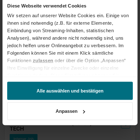
Senior Sales Consultant / Account
Diese Webseite verwendet Cookies
Manager (m/w/d)
Wir setzen auf unserer Website Cookies ein. Einige von
Interner Job
ihnen sind notwendig (z.B. für externe Elemente,
Einbindung von Streaming-Inhalten, statistischen
Interner Job bei YER
Senior
Köln
Analysen), während andere nicht notwendig sind, uns
Online seit 12 Tagen
jedoch helfen unser Onlineangebot zu verbessern. Im
Folgenden können Sie mit einem Klick sämtliche
Funktionen
zulassen
oder über die Option „Anpassen“
Senior Sales Consultant (m/w/d) TECH &
Ihre Einwilligung für einzelne Zwecke oder einzelne
IT
Funktionen ändern. Diese Einstellungen können Sie
Interner Job
jederzeit über unseren
Cookie-Hinweis
aufrufen
und/oder nachträglich jederzeit anpassen. Weitere
Alle auswählen und bestätigen
Interner Job bei YER
Senior
Köln
Informationen erhalten Sie über unseren
Cookie-Hinweis
Online seit 12 Tagen
sowie unsere
Datenschutzerklärung
.
Anpassen
Senior Sales Consultant (m/w/d) IT &
TECH
Interner Job