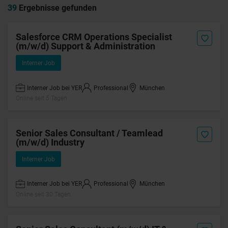
39
Ergebnisse gefunden
Salesforce CRM Operations Specialist
(m/w/d) Support & Administration
Interner Job
Interner Job bei YER
Professional
München
Online seit 5 Tagen
Senior Sales Consultant / Teamlead
(m/w/d) Industry
Interner Job
Interner Job bei YER
Professional
München
Online seit 30 Tagen