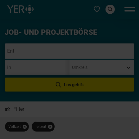
Typ auswählen
JOB- UND PROJEKTBÖRSE
Init
Los geht's
Filter
Vollzeit
Teilzeit