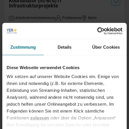
Koordinator (m/w/d) IT
Infrastrukturprojekte
Arbeitnehmerüberlassung
Professional
Berlin
Online seit 10 Tagen
Materialdisponent (m/w/d)
Zustimmung
Details
Über Cookies
Arbeitnehmerüberlassung
Professional
München
Online seit 10 Tagen
Diese Webseite verwendet Cookies
Wir setzen auf unserer Website Cookies ein. Einige von
Leiter Produktmanagement (m/w/d)
ihnen sind notwendig (z.B. für externe Elemente,
Einbindung von Streaming-Inhalten, statistischen
Festanstellung
Lead / Management
Schüttorf
Analysen), während andere nicht notwendig sind, uns
Online seit 10 Tagen
jedoch helfen unser Onlineangebot zu verbessern. Im
Folgenden können Sie mit einem Klick sämtliche
Funktionen
zulassen
oder über die Option „Anpassen“
Projektleiter Werkstatt-Transformation
(m/w/d)
Ihre Einwilligung für einzelne Zwecke oder einzelne