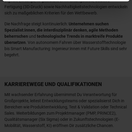
Digitale Zwillinge, KI-gestützte Entwicklungstools, additive
Fertigung (3D-Druck) sowie Nachhaltigkeitstechnologien entwickeln
sich zu maßgeblichen Kriterien für den Wettbewerb.
Die Nachfrage steigt kontinuierlich:
Unternehmen suchen
Spezialist:innen, die interdisziplinär denken, agile Methoden
beherrschen
und
technologische Trends in marktreife Produkte
übersetzen
. Von autonomem Fahren über Wasserstofftechnologie
bis Smart Manufacturing: Ingenieur:innen mit Future Skills sind sehr
begehrt.
KARRIEREWEGE UND QUALIFIKATIONEN
Mit wachsender Erfahrung übernimmst Du Verantwortung für
Großprojekte, leitest Entwicklungsteams oder spezialisierst Dich in
Bereichen wie Produktentwicklung, Test & Validation oder Technical
Sales. Weiterbildungen zum Projektmanager (PMP, PRINCE2),
Qualitätsmanager (Six Sigma) oder in Zukunftstechnologien (E-
Mobilität, Wasserstoff, KI) eröffnen Dir zusätzliche Chancen.