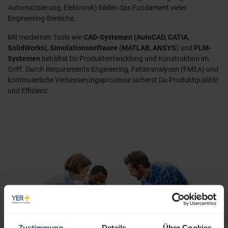
Automatisierung, Elektronik) bilden das Fundament vieler
Engineering-Bereiche.
Mit modernen Tools wie
CAD-Systemen (AutoCAD, CATIA,
SolidWorks), Simulationssoftware (MATLAB, ANSYS
) und
PLM-
Systemen
behältst Du Produktentwicklung und Konstruktion im
Griff. Durch Requirements Engineering, Fehleranalysen (FMEA) und
kontinuierliche Verbesserungsprozesse sicherst Du Produktqualität
und Effizienz.
Zustimmung
Details
Über Cookies