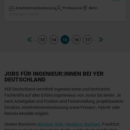
Arbeitnehmerüberlassung
Professional
Berlin
Online seit 1 Monat
...
...
13
14
15
16
17
JOBS FÜR INGENIEUR:INNEN BEI YER
DEUTSCHLAND
YER Deutschland vermittelt Ingenieur:innen und technische
Fachkräfte auf allen Erfahrungsniveaus: von Junior bis Senior. Je
nach Arbeitgeber und Position sind Festanstellung, projektbasierte
Einsätze, Arbeitnehmerüberlassung sowie Präsenz-, Hybrid- oder
Remote-Modelle möglich.
Unsere Standorte
München
,
Köln
,
Hamburg
,
Stuttgart
, Frankfurt,