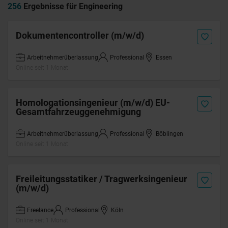
256
Ergebnisse für Engineering
Dokumentencontroller (m/w/d)
Arbeitnehmerüberlassung
Professional
Essen
Online seit 1 Monat
Homologationsingenieur (m/w/d) EU-
Gesamtfahrzeuggenehmigung
Arbeitnehmerüberlassung
Professional
Böblingen
Online seit 1 Monat
Freileitungsstatiker / Tragwerksingenieur
(m/w/d)
Freelance
Professional
Köln
Online seit 1 Monat