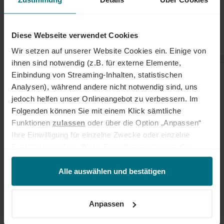
Diese Webseite verwendet Cookies
Wir setzen auf unserer Website Cookies ein. Einige von
ihnen sind notwendig (z.B. für externe Elemente,
Einbindung von Streaming-Inhalten, statistischen
EINSATZFELDER UND BRANCHEN
Analysen), während andere nicht notwendig sind, uns
jedoch helfen unser Onlineangebot zu verbessern. Im
Engineering-Spezialist:innen sind in vielen Industrien gefragt. Ein
besonders großer Bedarf besteht in der Automobilindustrie, im
Folgenden können Sie mit einem Klick sämtliche
Maschinenbau, in der Energietechnik (Windkraft, Photovoltaik,
Funktionen
zulassen
oder über die Option „Anpassen“
Wasserstoff), in der Luft- und Raumfahrt, in der Medizintechnik
Ihre Einwilligung für einzelne Zwecke oder einzelne
sowie in der Automatisierung und Robotik. Der Fachkräftemangel
Funktionen ändern. Diese Einstellungen können Sie
ist in technischen Berufen besonders stark ausgeprägt, was beste
jederzeit über unseren
Cookie-Hinweis
aufrufen
Voraussetzungen für Deine Karriere bietet.
und/oder nachträglich jederzeit anpassen. Weitere
Alle auswählen und bestätigen
Informationen erhalten Sie über unseren
Cookie-Hinweis
ZUKUNFT UND TRENDS
sowie unsere
Datenschutzerklärung
.
Anpassen
Die Entwicklungen von Industrie 4.0, Elektrifizierung und
Digitalisierung transformieren das Ingenieurwesen grundlegend.