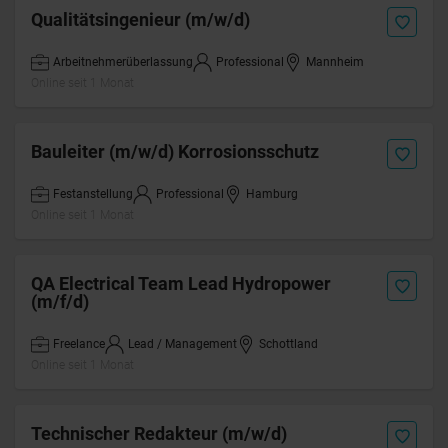
Qualitätsingenieur (m/w/d)
Arbeitnehmerüberlassung
Professional
Mannheim
Online seit 1 Monat
Bauleiter (m/w/d) Korrosionsschutz
Festanstellung
Professional
Hamburg
Online seit 1 Monat
QA Electrical Team Lead Hydropower
(m/f/d)
Freelance
Lead / Management
Schottland
Online seit 1 Monat
Technischer Redakteur (m/w/d)