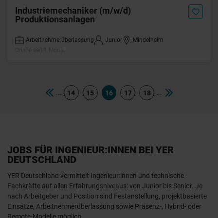
Industriemechaniker (m/w/d)
Produktionsanlagen
Arbeitnehmerüberlassung
Junior
Mindelheim
Online seit 1 Monat
...
...
14
15
16
17
18
JOBS FÜR INGENIEUR:INNEN BEI YER
DEUTSCHLAND
YER Deutschland vermittelt Ingenieur:innen und technische
Fachkräfte auf allen Erfahrungsniveaus: von Junior bis Senior. Je
nach Arbeitgeber und Position sind Festanstellung, projektbasierte
Einsätze, Arbeitnehmerüberlassung sowie Präsenz-, Hybrid- oder
Remote-Modelle möglich.