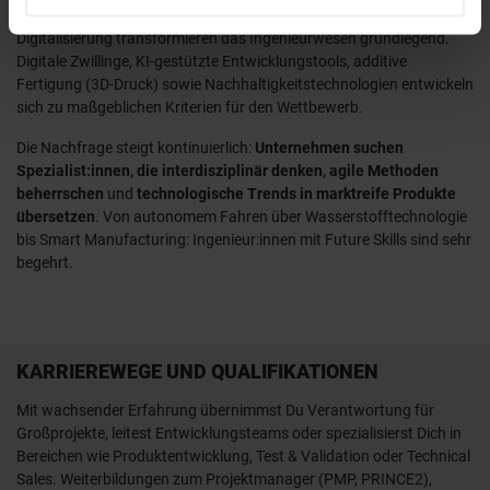
Die Entwicklungen von Industrie 4.0, Elektrifizierung und
Digitalisierung transformieren das Ingenieurwesen grundlegend.
Digitale Zwillinge, KI-gestützte Entwicklungstools, additive
Fertigung (3D-Druck) sowie Nachhaltigkeitstechnologien entwickeln
sich zu maßgeblichen Kriterien für den Wettbewerb.
Die Nachfrage steigt kontinuierlich:
Unternehmen suchen
Spezialist:innen, die interdisziplinär denken, agile Methoden
beherrschen
und
technologische Trends in marktreife Produkte
übersetzen
. Von autonomem Fahren über Wasserstofftechnologie
bis Smart Manufacturing: Ingenieur:innen mit Future Skills sind sehr
begehrt.
KARRIEREWEGE UND QUALIFIKATIONEN
Mit wachsender Erfahrung übernimmst Du Verantwortung für
Großprojekte, leitest Entwicklungsteams oder spezialisierst Dich in
Bereichen wie Produktentwicklung, Test & Validation oder Technical
Sales. Weiterbildungen zum Projektmanager (PMP, PRINCE2),