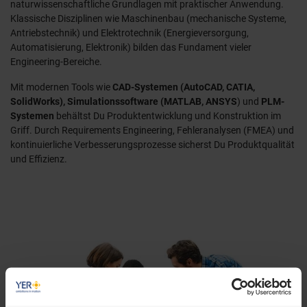
naturwissenschaftliche Grundlagen mit praktischer Anwendung.
Klassische Disziplinen wie Maschinenbau (mechanische Systeme,
Antriebstechnik) und Elektrotechnik (Energieversorgung,
Automatisierung, Elektronik) bilden das Fundament vieler
Engineering-Bereiche.
Mit modernen Tools wie
CAD-Systemen (AutoCAD, CATIA,
SolidWorks), Simulationssoftware (MATLAB, ANSYS
) und
PLM-
Systemen
behältst Du Produktentwicklung und Konstruktion im
Griff. Durch Requirements Engineering, Fehleranalysen (FMEA) und
kontinuierliche Verbesserungsprozesse sicherst Du Produktqualität
und Effizienz.