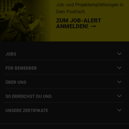
Job- und Projektempfehlungen in
Dein Postfach
ZUM JOB-ALERT
ANMELDEN!
JOBS
Job- & Projektbörse
FÜR BEWERBER
Initiativbewerbung
Job Alert Anmeldung
Karriere-Newsletter
Interne Jobs
ÜBER UNS
Freelance Vermittlung
Interne Karriere
Mitarbeiter:innen Login
SO ERREICHST DU UNS
Unsere Standorte
YER Fakten
info@yer.de
Presse
UNSERE ZERTIFIKATE
+49 (0)89 540210-0
Philipp Riedel als Speaker
München
|
Stuttgart
Hamburg
|
Köln
Eventlocation DECK7
Bochum
|
Mannheim
Experts Talk