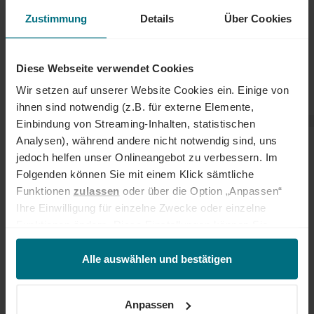
Zustimmung
Details
Über Cookies
Diese Webseite verwendet Cookies
Wir setzen auf unserer Website Cookies ein. Einige von
ihnen sind notwendig (z.B. für externe Elemente,
Einbindung von Streaming-Inhalten, statistischen
Analysen), während andere nicht notwendig sind, uns
EINSATZFELDER UND BRANCHEN
jedoch helfen unser Onlineangebot zu verbessern. Im
Folgenden können Sie mit einem Klick sämtliche
Engineering-Spezialist:innen sind in vielen Industrien gefragt. Ein
Funktionen
zulassen
oder über die Option „Anpassen“
besonders großer Bedarf besteht in der Automobilindustrie, im
Maschinenbau, in der Energietechnik (Windkraft, Photovoltaik,
Ihre Einwilligung für einzelne Zwecke oder einzelne
Wasserstoff), in der Luft- und Raumfahrt, in der Medizintechnik
Funktionen ändern. Diese Einstellungen können Sie
sowie in der Automatisierung und Robotik. Der Fachkräftemangel
jederzeit über unseren
Cookie-Hinweis
aufrufen
ist in technischen Berufen besonders stark ausgeprägt, was beste
und/oder nachträglich jederzeit anpassen. Weitere
Alle auswählen und bestätigen
Voraussetzungen für Deine Karriere bietet.
Informationen erhalten Sie über unseren
Cookie-Hinweis
sowie unsere
Datenschutzerklärung
.
ZUKUNFT UND TRENDS
Anpassen