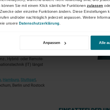
 können Sie mit einem Klick sämtliche Funktionen
zulassen
ode
ne Zwecke oder einzelne Funktionen ändern. Diese Einstellungen k
ch zu Deinem Skillset passen?
rufen und/oder nachträglich jederzeit anpassen. Weitere Informa
 Cloud-Computing oder in der
ie unsere
Datenschutzerklärung
.
YER Deutschland findest Du
.
fessionals deutschlandweit,
Anpassen
Alle a
ior-Level. Neben
tbasierte Einsätze oder
z-, Hybrid- oder Remote-
ationstechnik (IT) längst
n
,
Hamburg
,
Stuttgart
,
ochum, Berlin und Rostock