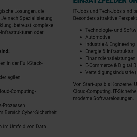
EINSATZFELDER U
ogische Lösungen, die
IT-Jobs und Tech-Jobs sind b
 Je nach Spezialisierung
Besonders attraktive Perspekt
cklung, betreust komplexe
Technologie- und Soft
Infrastrukturen oder
Automotive
Industrie & Engineering
sind:
Energie & Infrastruktur
Finanzdienstleistungen
 in der Full-Stack-
E-Commerce & Digital B
Verteidigungsindustrie 
der agilen
Von Start-ups bis Konzerne: 
loud-Computing-
Cloud-Computing, IT-Sicherhei
moderne Softwarelösungen.
s-Prozessen
 Bereich Cyber-Sicherheit
n im Umfeld von Data