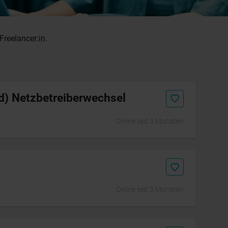
Freelancer:in.
d) Netzbetreiberwechsel
Online seit 3 Monaten
Online seit 3 Monaten