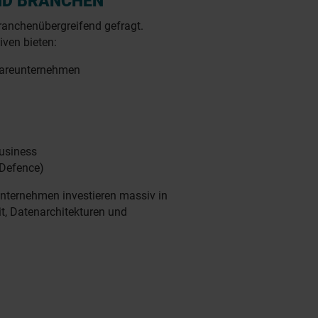
ND BRANCHEN
ranchenübergreifend gefragt.
iven bieten:
wareunternehmen
usiness
(Defence)
Unternehmen investieren massiv in
t, Datenarchitekturen und