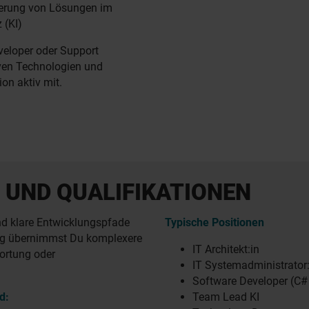
erung von Lösungen im
 (KI)
eveloper oder Support
iven Technologien und
ion aktiv mit.
 UND QUALIFIKATIONEN
nd klare Entwicklungspfade
Typische Positionen
ng übernimmst Du komplexere
IT Architekt:in
wortung oder
IT Systemadministrator
Software Developer (C# 
d:
Team Lead KI