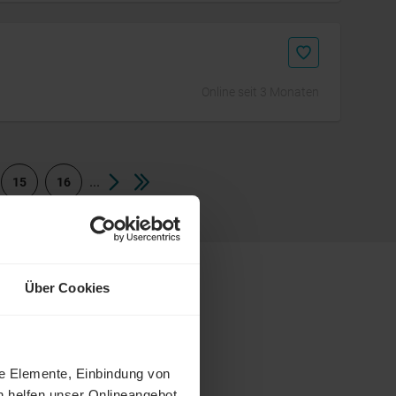
Online seit 3 Monaten
...
15
16
Über Cookies
ne Elemente, Einbindung von
h helfen unser Onlineangebot