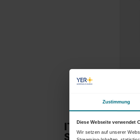
Zustimmung
Diese Webseite verwendet 
IT & TECH JOBS
Wir setzen auf unserer Websi
STELLENANGEB
Streaming-Inhalten, statisti