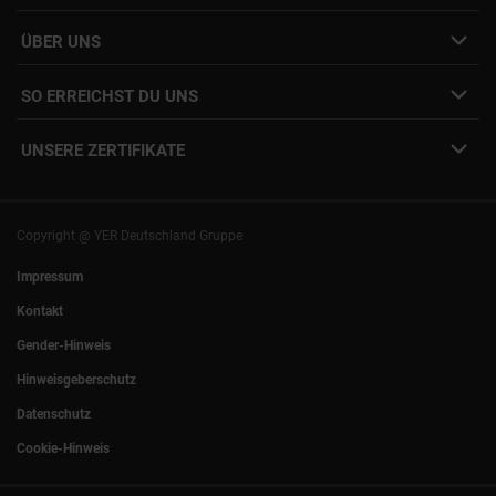
Job Alert Anmeldung
Karriere-Newsletter
Interne Jobs
ÜBER UNS
Freelance Vermittlung
Interne Karriere
Mitarbeiter:innen Login
SO ERREICHST DU UNS
Unsere Standorte
YER Fakten
info@yer.de
Presse
UNSERE ZERTIFIKATE
+49 (0)89 540210-0
Philipp Riedel als Speaker
München
|
Stuttgart
Hamburg
|
Köln
Eventlocation DECK7
Bochum
|
Mannheim
Experts Talk
Nürnberg
|
Frankfurt
Copyright @ YER Deutschland Gruppe
Rostock
|
Berlin
Impressum
Kontakt
Gender-Hinweis
Hinweisgeberschutz
Datenschutz
Cookie-Hinweis