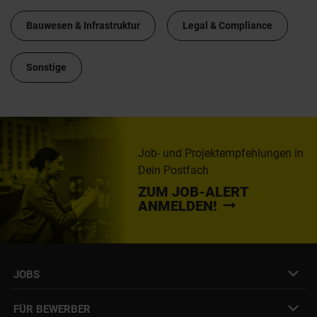
Bauwesen & Infrastruktur
Legal & Compliance
Sonstige
Job- und Projektempfehlungen in
Dein Postfach
ZUM JOB-ALERT
ANMELDEN!
JOBS
Job- & Projektbörse
FÜR BEWERBER
Initiativbewerbung