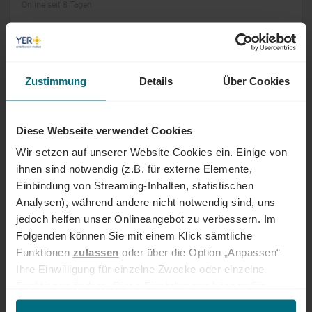
Online seit 8 Tagen
Testingenieur (m/w/d)
Zustimmung
Details
Über Cookies
Arbeitnehmerüberlassung
Professional
Wedel
Online seit 8 Tagen
Diese Webseite verwendet Cookies
Strategischer Einkäufer (m/w/d)
Wir setzen auf unserer Website Cookies ein. Einige von
ihnen sind notwendig (z.B. für externe Elemente,
Festanstellung
Professional
Gräfelfing
Einbindung von Streaming-Inhalten, statistischen
Online seit 8 Tagen
Analysen), während andere nicht notwendig sind, uns
jedoch helfen unser Onlineangebot zu verbessern. Im
Inbetriebnahmetechniker (m/w/d)
Folgenden können Sie mit einem Klick sämtliche
Funktionen
zulassen
oder über die Option „Anpassen“
Arbeitnehmerüberlassung
Professional
Maisach
Ihre Einwilligung für einzelne Zwecke oder einzelne
Online seit 8 Tagen
Funktionen ändern. Diese Einstellungen können Sie
jederzeit über unseren
Cookie-Hinweis
aufrufen