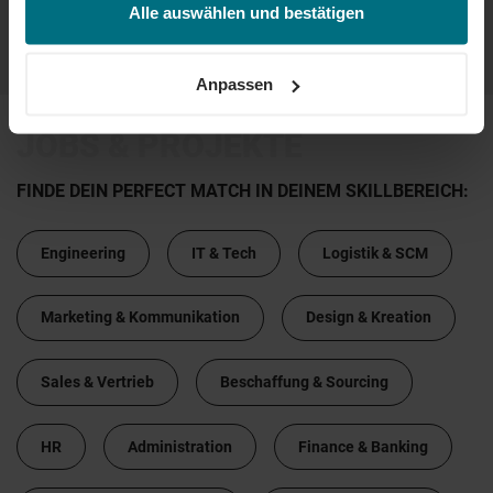
und/oder nachträglich jederzeit anpassen. Weitere
Alle auswählen und bestätigen
Informationen erhalten Sie über unseren
Cookie-Hinweis
...
...
12
13
14
15
16
sowie unsere
Datenschutzerklärung
.
Anpassen
JOBS & PROJEKTE
FINDE DEIN PERFECT MATCH IN DEINEM SKILLBEREICH:
Engineering
IT & Tech
Logistik & SCM
Marketing & Kommunikation
Design & Kreation
Sales & Vertrieb
Beschaffung & Sourcing
HR
Administration
Finance & Banking