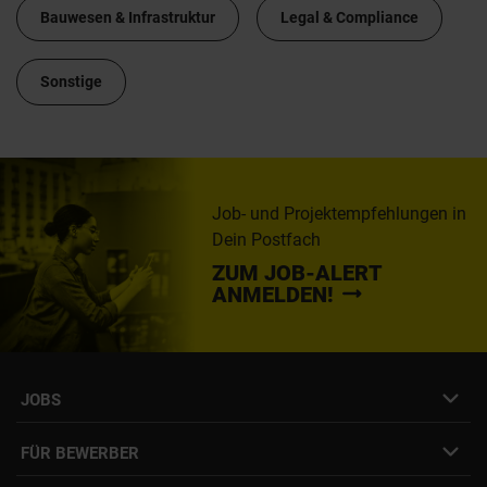
Bauwesen & Infrastruktur
Legal & Compliance
Sonstige
Job- und Projektempfehlungen in
Dein Postfach
ZUM JOB-ALERT
ANMELDEN!
JOBS
Job- & Projektbörse
FÜR BEWERBER
Initiativbewerbung
Job Alert Anmeldung
Karriere-Newsletter