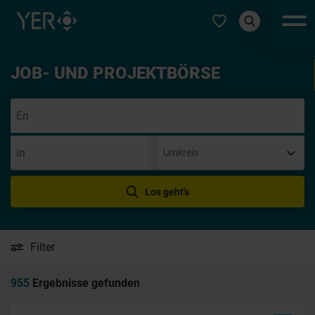
Typ auswählen
JOB- UND PROJEKTBÖRSE
Ini
Los geht's
Filter
955
Ergebnisse gefunden