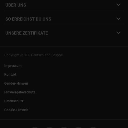
Interne Jobs
ÜBER UNS
Freelance Vermittlung
Interne Karriere
Mitarbeiter:innen Login
SO ERREICHST DU UNS
Unsere Standorte
YER Fakten
info@yer.de
Presse
UNSERE ZERTIFIKATE
+49 (0)89 540210-0
Philipp Riedel als Speaker
München
|
Stuttgart
Hamburg
|
Köln
Eventlocation DECK7
Bochum
|
Mannheim
Experts Talk
Nürnberg
|
Frankfurt
Copyright @ YER Deutschland Gruppe
Rostock
|
Berlin
Impressum
Kontakt
Gender-Hinweis
Hinweisgeberschutz
Datenschutz
Cookie-Hinweis