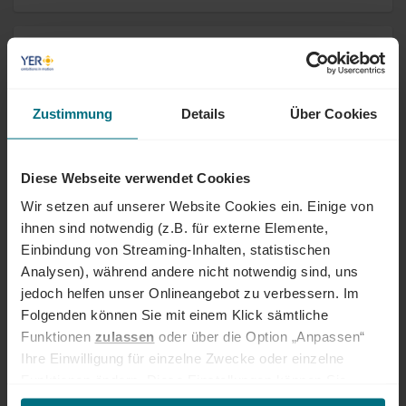
Volljurist (m/w/d) Vertragsrecht &
Beschaffung
Arbeitnehmerüberlassung
Professional
München
Zustimmung
Details
Über Cookies
Online seit 1 Monat
Diese Webseite verwendet Cookies
Kreditorenbuchhalter (m/w/d)
Wir setzen auf unserer Website Cookies ein. Einige von
ihnen sind notwendig (z.B. für externe Elemente,
Arbeitnehmerüberlassung
Professional
Heidenheim
Online seit 1 Monat
Einbindung von Streaming-Inhalten, statistischen
Analysen), während andere nicht notwendig sind, uns
jedoch helfen unser Onlineangebot zu verbessern. Im
Sub Project Lead Integration &
Folgenden können Sie mit einem Klick sämtliche
Commissioning (m/w/d)
Funktionen
zulassen
oder über die Option „Anpassen“
Ihre Einwilligung für einzelne Zwecke oder einzelne
Arbeitnehmerüberlassung
Senior
Hannover
Funktionen ändern. Diese Einstellungen können Sie
Online seit 1 Monat
jederzeit über unseren
Cookie-Hinweis
aufrufen