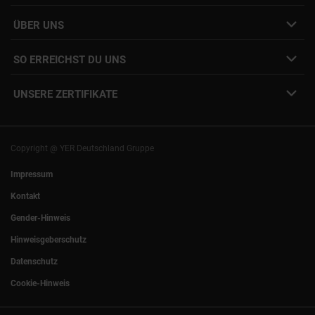
Job Alert Anmeldung
Karriere-Newsletter
Interne Jobs
ÜBER UNS
Freelance Vermittlung
Interne Karriere
Mitarbeiter:innen Login
SO ERREICHST DU UNS
Unsere Standorte
YER Fakten
info@yer.de
Presse
UNSERE ZERTIFIKATE
+49 (0)89 540210-0
Philipp Riedel als Speaker
München
|
Stuttgart
Hamburg
|
Köln
Eventlocation DECK7
Bochum
|
Mannheim
Experts Talk
Nürnberg
|
Frankfurt
Copyright @ YER Deutschland Gruppe
Rostock
|
Berlin
Impressum
Kontakt
Gender-Hinweis
Hinweisgeberschutz
Datenschutz
Cookie-Hinweis