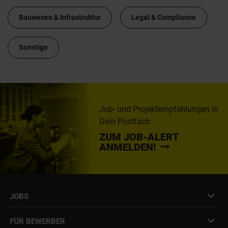
Bauwesen & Infrastruktur
Legal & Compliance
Sonstige
Job- und Projektempfehlungen in
Dein Postfach
ZUM JOB-ALERT
ANMELDEN!
JOBS
Job- & Projektbörse
FÜR BEWERBER
Initiativbewerbung