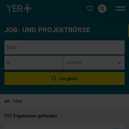
Typ auswählen
JOB- UND PROJEKTBÖRSE
Initi
Los geht's
Filter
955
Ergebnisse gefunden