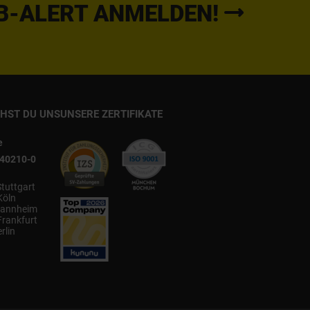
B-ALERT ANMELDEN!
CHST DU UNS
UNSERE ZERTIFIKATE
e
540210-0
Stuttgart
Köln
annheim
Frankfurt
rlin