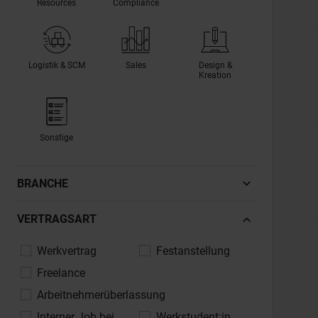
Resources
Compliance
Logistik & SCM
Sales
Design &
Kreation
Sonstige
BRANCHE
Automotive, Fahrzeugindustrie
VERTRAGSART
Banken, Finanzdienstleistungen,
Werkvertrag
Festanstellung
Versicherungen
Freelance
Bau, Architektur, Immobilien
Arbeitnehmerüberlassung
Chemie, Pharma, Life Sciences
Interner Job bei
Werkstudent:in