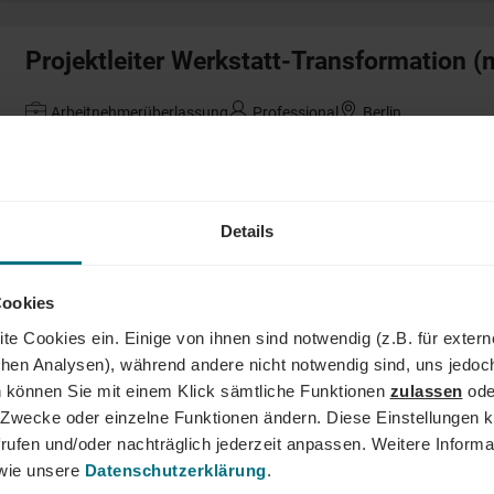
Projektleiter Werkstatt-Transformation 
Arbeitnehmerüberlassung
Professional
Berlin
Materials and Process Engineer (m/w/d)
Details
Arbeitnehmerüberlassung
Professional
Tussenhausen
Cookies
te Cookies ein. Einige von ihnen sind notwendig (z.B. für exter
Sachbearbeiter Vertrieb (m/w/d)
schen Analysen), während andere nicht notwendig sind, uns jedoc
 können Sie mit einem Klick sämtliche Funktionen
zulassen
ode
Festanstellung
Professional
Hamburg
ne Zwecke oder einzelne Funktionen ändern. Diese Einstellungen k
rufen und/oder nachträglich jederzeit anpassen. Weitere Informa
ie unsere
Datenschutzerklärung
.