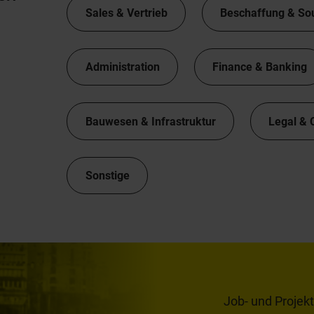
Sales & Vertrieb
Beschaffung & So
Administration
Finance & Banking
Bauwesen & Infrastruktur
Legal & 
Sonstige
Job- und Projek