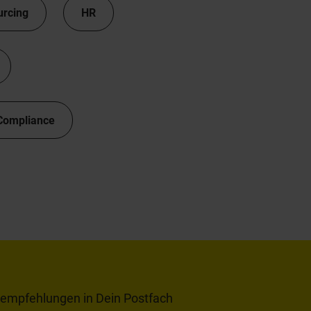
urcing
HR
Compliance
tempfehlungen in Dein Postfach