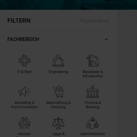
FILTERN
zurücksetzen
FACHBEREICH
IT & Tech
Engineering
Bauwesen &
Infrastruktur
Marketing &
Beschaffung &
Finance &
Kommunikation
Sourcing
Banking
Human
Legal &
Administration