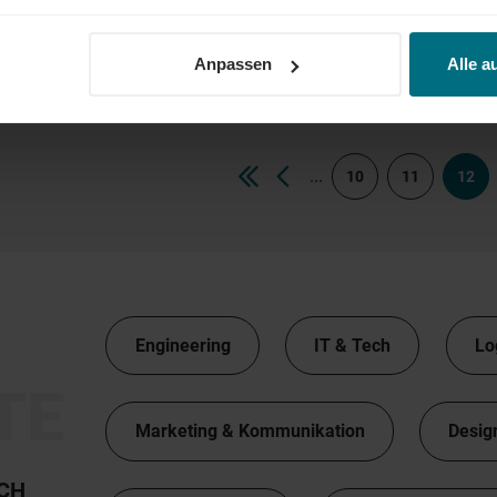
Workplace Manager (m/w/d)
Arbeitnehmerüberlassung
Professional
Stuttgart
Anpassen
Alle a
...
10
11
12
Engineering
IT & Tech
Lo
TE
Marketing & Kommunikation
Desig
TCH