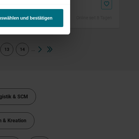
Online seit 8 Tagen
uswählen und bestätigen
...
13
14
gistik & SCM
n & Kreation