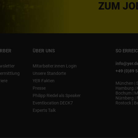
ZUM JO
ERBER
ÜBER UNS
SO ERREI
info@yer.d
wsletter
Mitarbeiter:innen Login
+49 (0)89 
ermittlung
Unsere Standorte
riere
YER Fakten
München
|
Presse
Hamburg
|
Bochum
|
M
Philipp Riedel als Speaker
Nürnberg
|
Eventlocation DECK7
Rostock
|
Be
Experts Talk