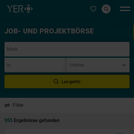
Typ auswählen
JOB- UND PROJEKTBÖRSE
Init
Los geht's
Filter
955
Ergebnisse gefunden