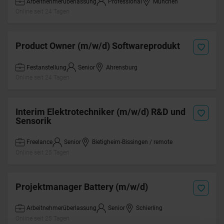
Arbeitnehmerüberlassung
Professional
München
Online seit 24 Tagen
Product Owner (m/w/d) Softwareprodukt
Festanstellung
Senior
Ahrensburg
Online seit 24 Tagen
Interim Elektrotechniker (m/w/d) R&D und
Sensorik
Freelance
Senior
Bietigheim-Bissingen / remote
Online seit 25 Tagen
Projektmanager Battery (m/w/d)
Arbeitnehmerüberlassung
Senior
Schierling
Online seit 25 Tagen