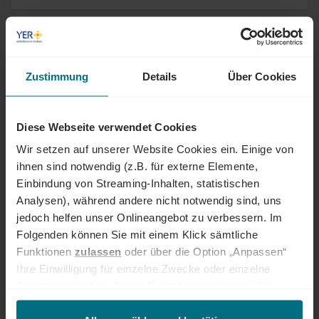
Full Stack Software Engineer (m/w/d)
Arbeitnehmerüberlassung
Professional
München
Zustimmung
Details
Über Cookies
Online seit 25 Tagen
Diese Webseite verwendet Cookies
Teamassistenz (m/w/d)
Wir setzen auf unserer Website Cookies ein. Einige von
ihnen sind notwendig (z.B. für externe Elemente,
Arbeitnehmerüberlassung
Professional
München
Online seit 25 Tagen
Einbindung von Streaming-Inhalten, statistischen
Analysen), während andere nicht notwendig sind, uns
jedoch helfen unser Onlineangebot zu verbessern. Im
IT-Servicetechniker (m/w/d)
Folgenden können Sie mit einem Klick sämtliche
Funktionen
zulassen
oder über die Option „Anpassen“
Arbeitnehmerüberlassung
Professional
München
Ihre Einwilligung für einzelne Zwecke oder einzelne
Online seit 25 Tagen
Funktionen ändern. Diese Einstellungen können Sie
jederzeit über unseren
Cookie-Hinweis
aufrufen