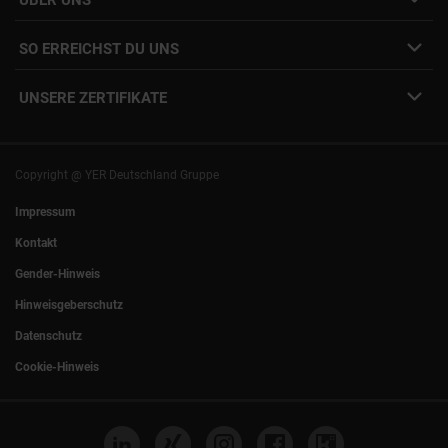
Freelance Vermittlung
Interne Karriere
Mitarbeiter:innen Login
SO ERREICHST DU UNS
Unsere Standorte
YER Fakten
info@yer.de
Presse
UNSERE ZERTIFIKATE
+49 (0)89 540210-0
Philipp Riedel als Speaker
München
|
Stuttgart
Hamburg
|
Köln
Eventlocation DECK7
Bochum
|
Mannheim
Experts Talk
Nürnberg
|
Frankfurt
Copyright @ YER Deutschland Gruppe
Rostock
|
Berlin
Impressum
Kontakt
Gender-Hinweis
Hinweisgeberschutz
Datenschutz
Cookie-Hinweis