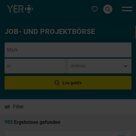
Typ auswählen
JOB- UND PROJEKTBÖRSE
Init
Los geht's
Filter
955
Ergebnisse gefunden