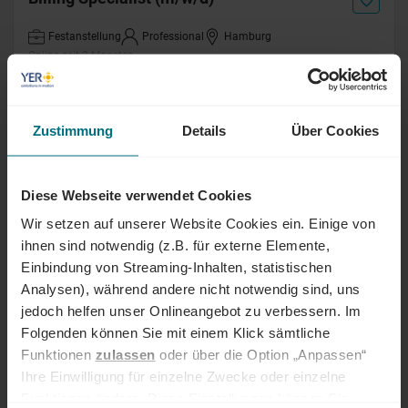
Festanstellung
Professional
Hamburg
Online seit 2 Monaten
Payroll Specialist (m/w/d)
Zustimmung
Details
Über Cookies
Festanstellung
Professional
Lübeck
Online seit 2 Monaten
Diese Webseite verwendet Cookies
Wir setzen auf unserer Website Cookies ein. Einige von
Kreditorenbuchhalter (m/w/d)
ihnen sind notwendig (z.B. für externe Elemente,
Einbindung von Streaming-Inhalten, statistischen
Festanstellung
Professional
Hamburg
Analysen), während andere nicht notwendig sind, uns
Online seit 2 Monaten
jedoch helfen unser Onlineangebot zu verbessern. Im
Folgenden können Sie mit einem Klick sämtliche
Funktionen
zulassen
oder über die Option „Anpassen“
HR Generalist (m/w/d)
Ihre Einwilligung für einzelne Zwecke oder einzelne
Funktionen ändern. Diese Einstellungen können Sie
Festanstellung
Professional
Hamburg