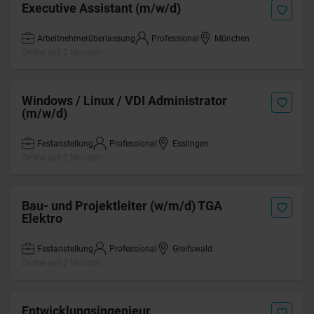
Executive Assistant (m/w/d)
Arbeitnehmerüberlassung
Professional
München
Online seit 2 Monaten
Windows / Linux / VDI Administrator
(m/w/d)
Festanstellung
Professional
Esslingen
Online seit 2 Monaten
Bau- und Projektleiter (w/m/d) TGA
Elektro
Festanstellung
Professional
Greifswald
Online seit 2 Monaten
Entwicklungsingenieur