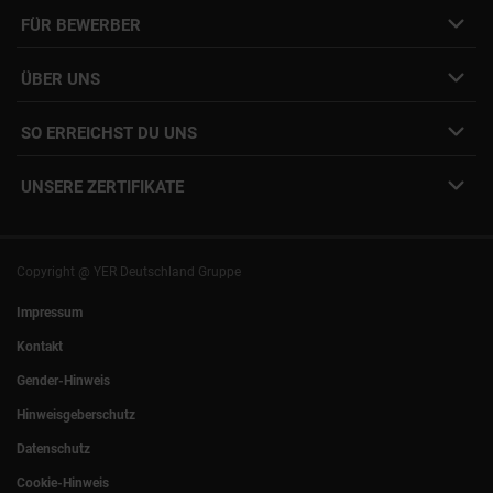
Job- & Projektbörse
FÜR BEWERBER
Initiativbewerbung
Job Alert Anmeldung
Karriere-Newsletter
Interne Jobs
ÜBER UNS
Freelance Vermittlung
Interne Karriere
Mitarbeiter:innen Login
SO ERREICHST DU UNS
Unsere Standorte
YER Fakten
info@yer.de
Presse
UNSERE ZERTIFIKATE
+49 (0)89 540210-0
Philipp Riedel als Speaker
München
|
Stuttgart
Hamburg
|
Köln
Eventlocation DECK7
Bochum
|
Mannheim
Experts Talk
Nürnberg
|
Frankfurt
Copyright @ YER Deutschland Gruppe
Rostock
|
Berlin
Impressum
Kontakt
Gender-Hinweis
Hinweisgeberschutz
Datenschutz
Cookie-Hinweis